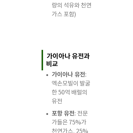
량의 석유와 천연
가스 포함)
가이아나 유전과
비교
가이아나 유전
:
엑손모빌이 발굴
한 50억 배럴의
유전
포항 유전
: 전문
가들은 75%가
천연가스, 25%