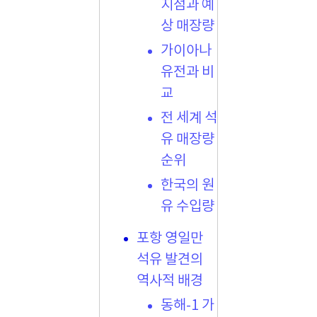
지점과 예
상 매장량
가이아나
유전과 비
교
전 세계 석
유 매장량
순위
한국의 원
유 수입량
포항 영일만
석유 발견의
역사적 배경
동해-1 가