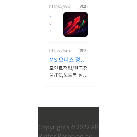
https://www.
광고
plankor.kr/
내
종
내
목
주
폭
식
지
등?
금
https://smart
광고
무
store.naver.c
물
료
MS 오피스 정품
om/sbcore
려
분
인증점
포인트적립/한국정
있
석
품/PC,노트북 설
다
가
치/이메일 또는 패
면?
입
키지 발송/게임용
1
주변기기
즉
분
시
신
무
청
료
으
로
리
Copyrights © 2022 All
종
포
Rights Reserved by