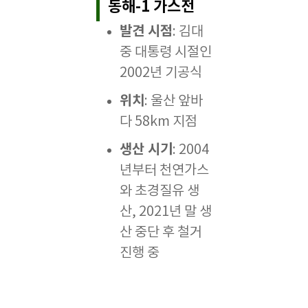
동해-1 가스전
발견 시점
: 김대
중 대통령 시절인
2002년 기공식
위치
: 울산 앞바
다 58km 지점
생산 시기
: 2004
년부터 천연가스
와 초경질유 생
산, 2021년 말 생
산 중단 후 철거
진행 중