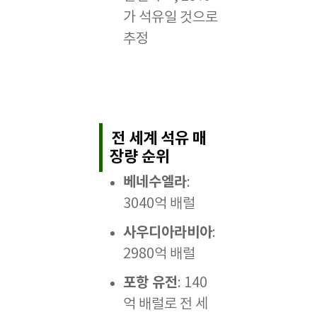
가 석유일 것으로
추정
전 세계 석유 매
장량 순위
베네수엘라
:
3040억 배럴
사우디아라비아
:
2980억 배럴
포항 유전
: 140
억 배럴로 전 세