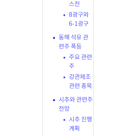
스전
8광구와
6-1광구
동해 석유 관
련주 폭등
주요 관련
주
강관제조
관련 종목
시추와 관련주
전망
시추 진행
계획