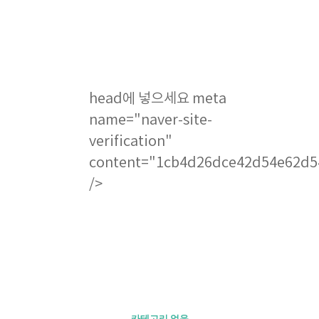
head에 넣으세요
meta
name="naver-site-
verification"
content="1cb4d26dce42d54e62d5
/>
카테고리 없음