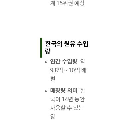
계 15위권 예상
한국의 원유 수입
량
연간 수입량
: 약
9.8억 ~ 10억 배
럴
매장량 의미
: 한
국이 14년 동안
사용할 수 있는
양