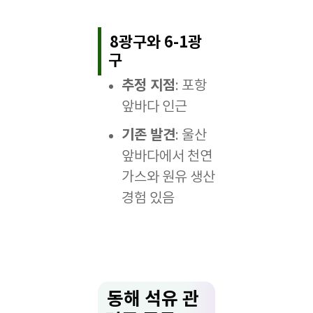
8광구와 6-1광
구
추정 지점
: 포항
앞바다 인근
기존 발견
: 울산
앞바다에서 천연
가스와 원유 생산
경험 있음
동해 석유 관