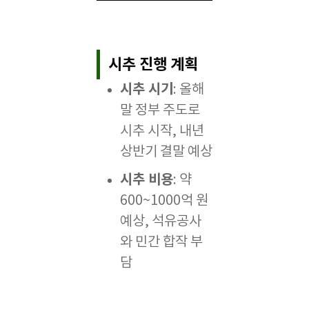
시추 진행 계획
시추 시기
: 올해
말 정부 주도로
시추 시작, 내년
상반기 결말 예상
시추 비용
: 약
600~1000억 원
예상, 석유공사
와 민간 합작 부
담